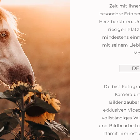
Zeit mit ihne
besondere Erinne
Herz berühren. U
riesigen Platz
mindestens ein
mit seinem Liebl
Mo
DE
Du bist Fotogra
Kamera umz
Bilder
zaubern
exklusiven Vide
vollständiges W
und Bildbearbeitu
Damit nimmst d