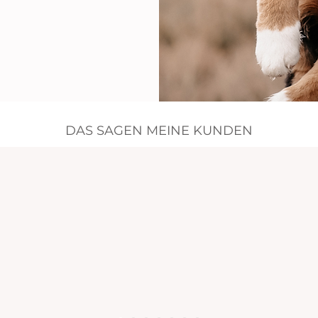
DAS SAGEN MEINE KUNDEN
Malin mit ihrer Stute Itzi
fassbares Talent dafür, besondere Momente mit all ihren
mich waren es die letzten Bilder mit meinem Pony und ich
 mich mit diesem Auftrag an Laura gewandt zu haben. Mit
 Art gelingt es ihr auf Anhieb, eine warme, humorvolle und
er Kamera zu erzeugen. Die Auswahl an berührenden und
ern war riesig - ich konnte mich kaum entscheiden. Von
Herzen, vielen lieben Dank"