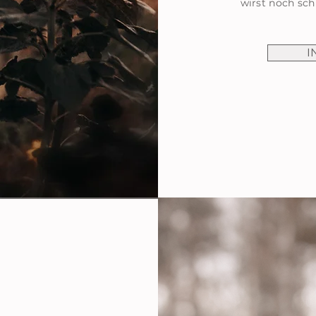
wirst noch sch
I